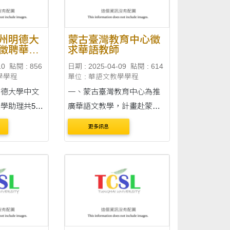
17:00 ....
州明德大
蒙古臺灣教育中心徵
徵聘華語
求華語教師
10
點閱 : 856
日期 : 2025-04-09
點閱 : 614
學學程
單位 : 華語文教學學程
明德大學中文
一、蒙古臺灣教育中心為推
學助理共5
廣華語文教學，計畫赴蒙古
年6月16日至
開辦2025秋季華語文教學課
更多訊息
告內容
程，徵求華語教師於2025年9
語教育資源中
月赴蒙古烏蘭巴托任教，徵
才資訊詳如附件。 二、敬請
.tw/sc/world_d
貴校推薦中國文學系或華語
截止
文教學相關科系畢業校友
14年4月2
申....