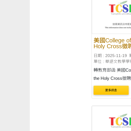
etail_edu/1320)。 收件截止
日：臺灣時間 115年4
美國College of
Holy Cross
教學助理共2
日期 : 2025-11-19
自115年8月2
單位 : 華語文教學學
116年5月15
轉教育部函 美國College of
the Holy Cros
助理共2名，聘期自1
更多訊息
22日至116年5月15
告內容刊載於臺灣
資源中心（網址：
https://lmit.edu.tw/
etail_edu/1251） 收件截止