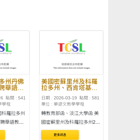
多州丹佛
美國密蘇里州及科羅
聘華語教
拉多州、西肯塔基大
自115年
學科爾比學院徵聘華
26
點閱 : 541
日期 : 2026-03-19
點閱 : 581
116年6月
語教學助理
學學程
單位 : 華語文教學學程
轉教育部函、淡江大學函 美
聘華語教師2
國密蘇里州及科羅拉多州2所
年8月4日起至
學校徵聘華語教學助理2名，
更多訊息
內容
聘期自115年7月至116年5月