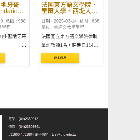
聖地牙哥
法國東方語文學院、
ndarin
里爾大學、西堤大
mentary
學、雷恩第二大學徵
09
點閱 : 988
日期 : 2025-03-14
點閱 : 888
徵華語助理華
華語教師
學學程
單位 : 華語文教學學程
法國國立東方語文學院徵聘
iego)
華語教師1名，聘期自114年9
月1日起至115年8月31日止。
更多訊息
通告內容刊載於臺灣華語教
育資源中心(網址：
ary School
https://lmit.edu.tw/sc/world_d
etail_edu/1161)。 收件截止
日：臺灣時間 114年4月25日
23:30 &....
電話：(04)23590121
傳真：(04)23503541
#31800 / #31804 電子信箱：tcsl@thu.edu.tw