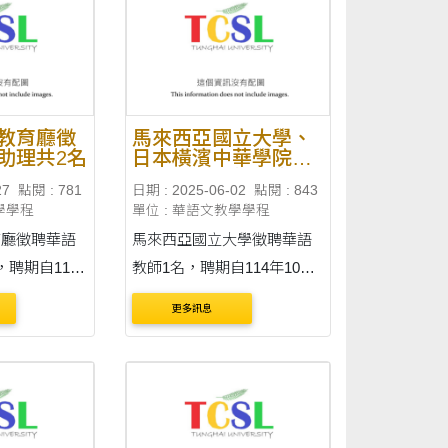
中心（網址：
.tw/sc/world_d
教育廳徵
馬來西亞國立大學、
助理共2名
日本橫濱中華學院、
美國加州洛杉磯太平
27
點閱 : 781
日期 : 2025-06-02
點閱 : 843
洋私立學校柯斯塔梅
學學程
單位 : 華語文教學學程
薩分校徵聘華語教師
育廳徵聘華語
馬來西亞國立大學徵聘華語
，聘期自115
教師1名，聘期自114年10月1
5年6月28日
日起至115年9月30日止。 通
更多訊息
告內容刊載於臺灣華語教育
心（網址：
資源中心(網址：
.tw/sc/world_d
https://lmit.edu.tw/sc/world_d
截止
etail_edu/1196)。 收件截止
14年8月25日
日：臺灣時間 114年6月27日