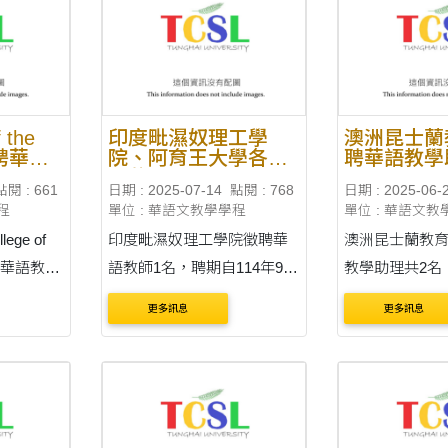
etail_edu/1260)。 收件截止
華語教育資源
月3....
日：臺灣時間 114年12月26
https://lmit.edu
日 1....
....
 the
印度毗濕奴理工學
澳洲昆士蘭
徵聘華語
院、阿育王大學各徵
聘華語教學
名，聘期
聘華語教師1名
點閱 : 661
日期 : 2025-07-14
點閱 : 768
日期 : 2025-06-
2日至
程
單位 : 華語文教學學程
單位 : 華語文教
日止。
印度毗濕奴理工學院徵聘華
澳洲昆士蘭教
s徵聘華語教學
語教師1名，聘期自114年9月
教學助理共2名
15年8月
1日起至115年8月31日止。
年1月26日至11
更多訊息
更多訊息
日止。 通
通告內容刊載於臺灣華語教
止。 通告內容刊載於臺灣華
華語教育
育資源中心(網址：
語教育資源中
https://lmit.edu.tw/sc/world_d
https://lmit.edu
sc/world_d
etail_edu/1216)。 收件截止
etail_edu/1208） 收件
日：臺灣時間 114年7月15日
日：臺灣時間 1