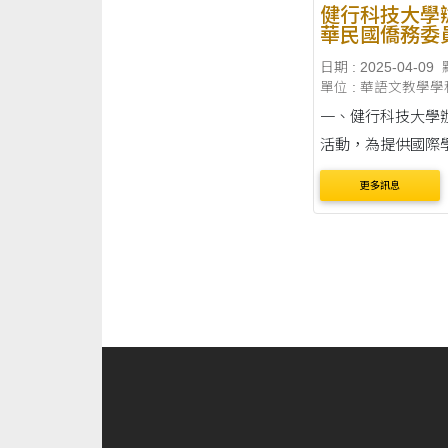
健行科技大學
華民國僑務委
「2025年僑
日期 : 2025-04-09
海 外青年語
單位 : 華語文教學學
(實體)印尼班
語文師資招募
一、健行科技大學
活動，為提供國際
化的專業師資需求
更多訊息
求華語文教師。 二
間：即日起至114年
止。 三、活動期間：
月23日起至7月11
四、本案承辦人：
絡電話....