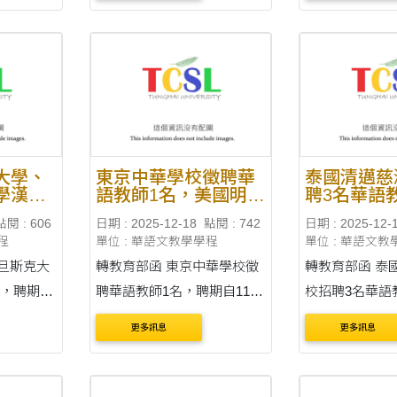
育資源中
中心(網址：
刊載於臺灣華
https://lmit.edu.tw/sc/world_d
心(網址：
sc/world_d
etail_edu/1342)。 收件截止
https://lmit.edu
日：臺灣時間 115年4月15日
etail_edu/1334)。 收
sc/world_d
23:00
日：臺灣時....
大學、
東京中華學校徵聘華
泰國清邁慈
學漢學
語教師1名，美國明尼
聘3名華語
多利亞
蘇達州Yinghua
泰國-臺灣（
點閱 : 606
日期 : 2025-12-18
點閱 : 742
日期 : 2025-12-
系徵聘
Academy徵聘華語教
技學院招聘
程
單位 : 華語文教學學程
單位 : 華語文教
師及教學助理各5名
學助理，聘
年7月1日至
轉教育部函 東京中華學校徵
轉教育部函 泰國清邁慈濟學
28日止
名，聘期自
聘華語教師1名，聘期自115
校招聘3名華語
116年9月
年4月1日起至116年3月31日
國-臺灣（BDI
更多訊息
更多訊息
止。 通告內容刊載於臺灣華
聘1名華語教學
心(網址：
語教育資源中心(網址：
115年7月1日至
sc/world_d
https://lmit.edu.tw/sc/world_d
日止。 通告內容刊載於臺灣