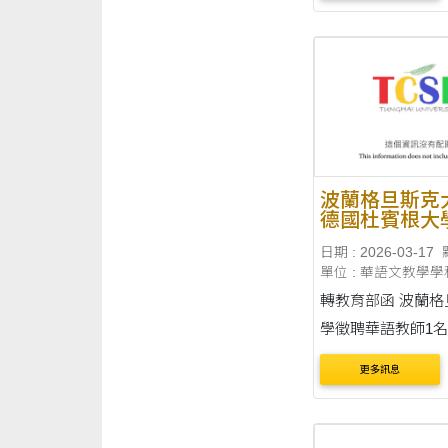
刊載於臺灣華語教
心(網址：
https://lmit.edu.tw/
etail_edu/1355、
https://lmit.edu.tw/
etail_edu/1356)....
波蘭格旦斯克
德國杜賓根大
系、加拿大維
日期 : 2026-03-17
大學亞太研究
單位 : 華語文教學學
華語教師
轉教育部函 波蘭格旦斯克大
學徵聘華語教師1
115年10月1日起至
更多訊息
30日止。 通告內容刊載於臺
灣華語教育資源中
https://lmit.edu.tw/