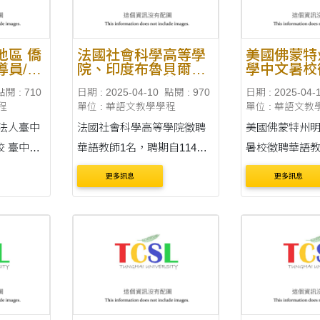
18:00 &nb....
&
地區 僑
法國社會科學高等學
美國佛蒙特
導員/實
院、印度布魯貝爾斯
學中文暑校
國際學校徵聘華語教
教學助理
點閱 : 710
日期 : 2025-04-10
點閱 : 970
日期 : 2025-04-
師
程
單位 : 華語文教學學程
單位 : 華語文教
法國社會科學高等學院徵聘
美國佛蒙特州
中市
華語教師1名，聘期自114年9
暑校徵聘華語教
月1日起至115年8月31日止。
名，聘期自114
更多訊息
更多訊息
通告內容刊載於臺灣華語教
114年8月16日止。 通
林縣義峰
育資源中心(網址：
刊載於臺灣華
https://lmit.edu.tw/sc/world_d
心（網址：
件2
etail_edu/1172)。 收件截止
https://lmit.edu
日：臺灣時間 114年5月2日
etail_edu/1171） 收件
23:30 &....
日：臺灣時間 1