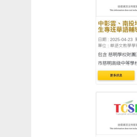
日：臺灣時....
中彰雲、南投
生專班華語輔
習教師 徵求
日期 : 2025-04-23
單位 : 華語文教學學
包含 慈明學校財團法人臺中
市慈明高級中等學校 臺
私立嶺東高級中學 臺中市青
更多訊息
年⾼級中學 中臺科技大學 義
峰學校財團法人雲
高級中學 南開科技大學 詳細
需求、待遇詳見附