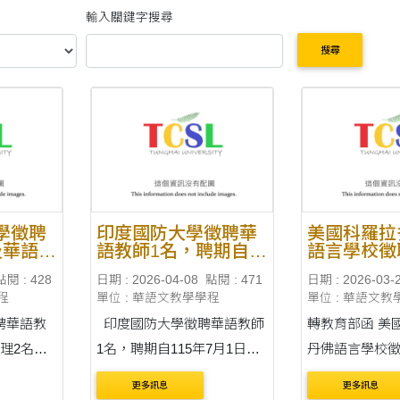
輸入關鍵字搜尋
搜尋
學徵聘
印度國防大學徵聘華
美國科羅拉
及華語教
語教師1名，聘期自
語言學校徵
聘期自
115年7月1日起至116
師2名，聘期
點閱 : 428
日期 : 2026-04-08
點閱 : 471
日期 : 2026-03-
日起至
年6月29日止。
8月4日起至
程
單位 : 華語文教學學程
單位 : 華語文教
日止。
4日止
聘華語教
印度國防大學徵聘華語教師
轉教育部函 美國科羅拉多州
理2名，
1名，聘期自115年7月1日起
丹佛語言學校徵
4日起至
至116年6月29日止。 通告內
名，聘期自115
更多訊息
更多訊息
容刊載於臺灣華語教育資源
116年6月4日止。 通告