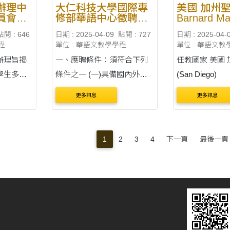
辦理中
大仁科技大學國際專
美國 加州
員會
修部華語中心徵聘
Barnard Ma
務委員會
114學年度第1學期 兼
Magnet Ele
點閱 : 646
日期 : 2025-04-09
點閱 : 727
日期 : 2025-04-
文研習班
任 華語講師
School 
程
單位 : 華語文教學學程
單位 : 華語文教
」之華
語教學助理
辦理旨揭
一、應聘條件：須符合下列
任教國家 美國 加州聖地牙哥
學生多樣
條件之一 (一)具備國內外大
(San D
，廣大徵
專校院碩士以上學位，並具
更多訊息
更多訊息
、報名時
教育部「對外華語教學能力
5月16日
認證」合格證書。 (二)具備
合作單位 Barnard Mandarin
113年6
國內外華語文教學相關系所
Magnet Element
1
2
3
4
下一頁
最後一頁
日止。
碩士以上學位。 (三)具備國
....
喬文，連
內外中國語文學、....