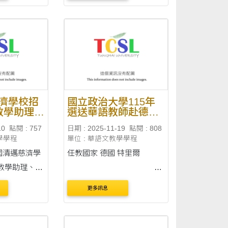
語教育資源中
間。 通告內容刊載於臺灣華
語教育資源中心(網址：
.tw/sc/world_d
https://lmit.edu.tw/sc/world_d
件截止
etail_edu/1319)。 收件....
濟學校招
國立政治大學115年
教學助理、
選送華語教師赴德國
BDI）科
特里爾大學任教通告
10
點閱 : 757
日期 : 2025-11-19
點閱 : 808
1名華語教
學學程
單位 : 華語文教學學程
期自115
116年2月
任教國家 德國 特里爾
教學助理、泰
）科技學院招
更多訊息
助理，聘期自
合作單位 特里爾大
116年2月28
學Trier University 負責人名
銜 P....