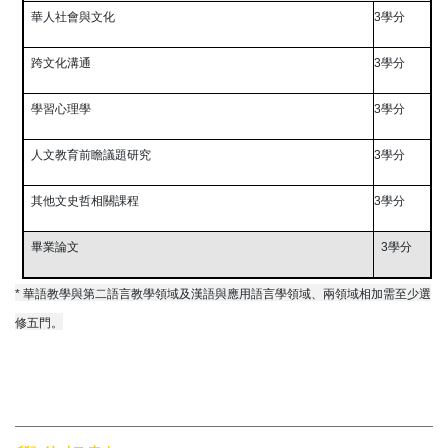
華人社會與文化
3
學分
跨文化溝通
3
學分
學習心理學
3
學分
人文教育前瞻議題研究
3
學分
其他文史哲相關課程
3
學分
畢業論文
3
學分
* 華語教學與第二語言教學領域及
漢語與應用語言學領域、兩領域相加需至少選
修五門。