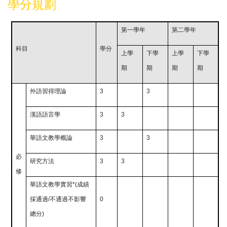
學分規劃
第一學年
第二學年
科目
學分
上學
下學
上學
下學
期
期
期
期
外語習得理論
3
3
漢語語言學
3
3
華語文教學概論
3
3
必
研究方法
3
3
修
華語文教學實習
*(成績
採通過/不通過不影響
0
總分)