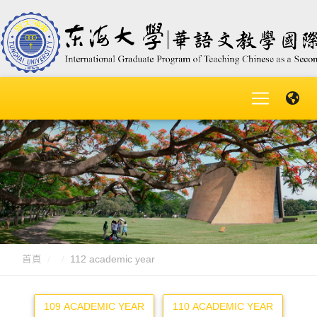
首頁
112 academic year
109 ACADEMIC YEAR
110 ACADEMIC YEAR