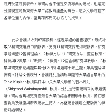
院周玟慧院長表示，該研討會不僅是交流專業的場域，也是充
分展現臺灣及東海大學二語教育能量的舞台，這次文學院轄下
各單位通力合作，呈現跨部門同心協力的成果。
此次會議共收到87篇投稿，經過嚴謹的審查程序，最終錄
取36篇研究進行口頭發表，另有11篇研究採用海報發表，研究
議題涵蓋L2習得理論、L2教學方法、L2研究方法、雙語教育、
科技與L2教學、L2政策、L2檢測、L2語言學研究與教學、L3教
學與研究相關議題與其他L2相關議題等十項主題，兼具理論與
實務。除論文發表外，會議特別邀請瑞典隆德大學語言學系的
Tanja Kupisch教授與日本中央大學文學部的若林茂則
（Shigenori Wakabayashi）教授，分別進行兩場精采的專題演
講。研討會現場更有臺灣各大學的語言相關學系教授，擔任審
查委員及講座與發表場次主持人，為整場會議建立起紮實的學
術對話網絡。