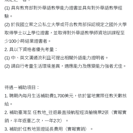
(1) 具有教育部對外華語教學能力證書並具有對外華語教學經
驗。
(2) 於我國立案之公私立大學或符合教育部採認規定之國外大學
取得學士以上學位證書，並取得對外華語教學師資培訓課程至
少100小時結業證書者。
2. 具以下資格者優先考量：
(1) 中、英文溝通流利且可提出相關外語能力證明者。
(2) 請自行考量生活環境差異，適應能力及應變能力強者尤佳。
待遇－補助項目：
1. 聘期內每月生活補助費1,700美元，依於當地實際任教天數核
給。
2. 補助臺灣至 任教地_往返最直接航程經濟艙機票2張（實報實
銷，半年返臺乙次，一年2次）。
3. 補助於任教地簽證延長費用（實報實銷）。