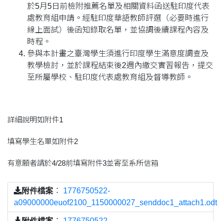
於5月5日前檢附推薦名單及相關資料函送駐印度代表
處教育組申請。經駐印度華語教師評選（必要時進行
線上面試）後函知錄取名單，並協調後續課程內容及
時程。
參與本計畫之臺灣學生須進行印度學生滿意度調查及
教學檢討，並於課程結束後2週內繳交實習報告，提交
至所屬學校、駐印度代表處教育組及督導教師。
詳細說明如附件1
填寫學生名單如附件2
有意願者請於4/28前填寫附件3並寄至系所信箱
附件檔案
：
1776750522-
a09000000euof2100_1150000027_senddoc1_attach1.odt
附件檔案
：
1776750522-